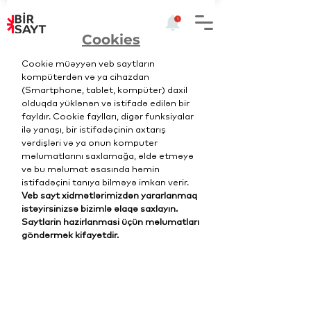
Cookies
Cookie müəyyən veb saytların
kompüterdən və ya cihazdan
(Smartphone, tablet, kompüter) daxil
olduqda yüklənən və istifadə edilən bir
fayldır. Cookie faylları, digər funksiyalar
ilə yanaşı, bir istifadəçinin axtarış
vərdişləri və ya onun komputer
məlumatlarını saxlamağa, əldə etməyə
və bu məlumat əsasında həmin
istifadəçini tanıya bilməyə imkan verir.
Veb sayt xidmətlərimizdən yararlanmaq
istəyirsinizsə bizimlə əlaqə saxlayın.
Saytlarin hazirlanmasi üçün məlumatları
göndərmək kifayətdir.