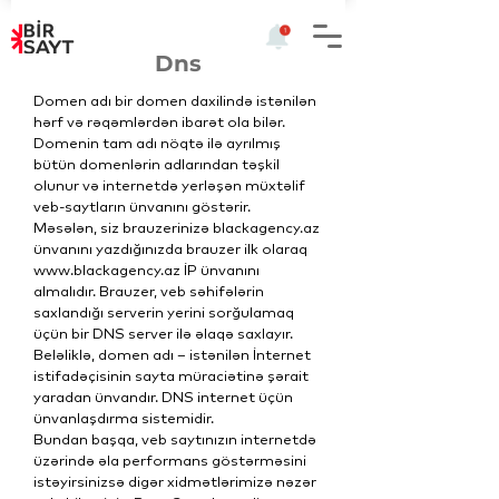
Dns
Domen adı bir domen daxilində istənilən
hərf və rəqəmlərdən ibarət ola bilər.
Domenin tam adı nöqtə ilə ayrılmış
bütün domenlərin adlarından təşkil
olunur və internetdə yerləşən müxtəlif
veb-saytların ünvanını göstərir.
Məsələn, siz brauzerinizə blackagency.az
ünvanını yazdığınızda brauzer ilk olaraq
www.blackagency.az İP ünvanını
almalıdır. Brauzer, veb səhifələrin
saxlandığı serverin yerini sorğulamaq
üçün bir DNS server ilə əlaqə saxlayır.
Beləliklə, domen adı – istənilən İnternet
istifadəçisinin sayta müraciətinə şərait
yaradan ünvandır. DNS internet üçün
ünvanlaşdırma sistemidir.
Bundan başqa, veb saytınızın internetdə
üzərində əla performans göstərməsini
istəyirsinizsə digər xidmətlərimizə nəzər