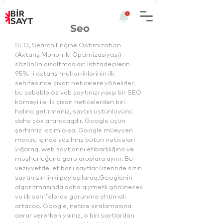
Seo
SEO, Search Engine Optimization
(Axtarış Mühərriki Optimizasiyası)
sözünün qısaltmasıdır. İstifadəçilərin
95% -i axtarış mühərriklərinin ilk
səhifəsində çıxan nəticələrə yönəlirlər,
bu səbəblə öz veb saytınızı yaxşı bir SEO
köməyi ilə ilk çıxan nəticələrdən biri
halına gətirməniz, saytın üstünlüyünü
daha çox artıracaqdır. Google üçün
şərhimiz lazım olsa, Google müəyyən
mövzu içində yazılmış bütün nəticələri
yığaraq, web saytlarını etibarlılığına və
məşhurluğuna görə qruplara ayırır. Bu
vəziyyətdə, etibarlı saytlar üzərində sizin
saytınızın linki paylaşılaraq,Googlenin
algoritmasında daha qiymətli görünəcək
və ilk səhifələrdə görünmə ehtimalı
artacaq. Google, nəticə sıralamasına
qərar verərkən yalnız, o biri saytlardan