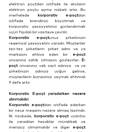
elektron poçtdan istifadə ilə alıcıların
elektron poçtu açma nisbəti artır. Bu
mərhələdə
korporativ e-poçt
dan
istifadə brendinizi böyütmək və
korporativ şəxsiyyətinizi gücləndirmək
üçün faydalı bir vasitəyə çevrilir.
Korporativ e-poçt
unuz şirkətinizin
rəqəmsal şəxsiyyətini yaradır. Müştərilər
tez-tez şirkətlərin şirkət adını və ya
markasını ehtiva edən bir
e-poçt
ünvanına sahib olmasını gözləyirlər.
E-
poçt
ünvanınız veb sayt adınıza və ya
şirkətinizin adınıza uyğun gəlirsə,
müştərilərin biznesinizi seçmək ehtimalı
9 dəfə artır.
Korporativ E-poçt yaradarkən nəzərə
alınmalıdır:
Korporativ e-poçt
dan istifadə edərkən
bir neçə məqamı nəzərə almaq lazımdır.
İlk növbədə,
korporativ e-poçt
uzantısı
ilə yaradılan hesablar mürəkkəb və
mənasız olmamalıdır və digər
e-poçt