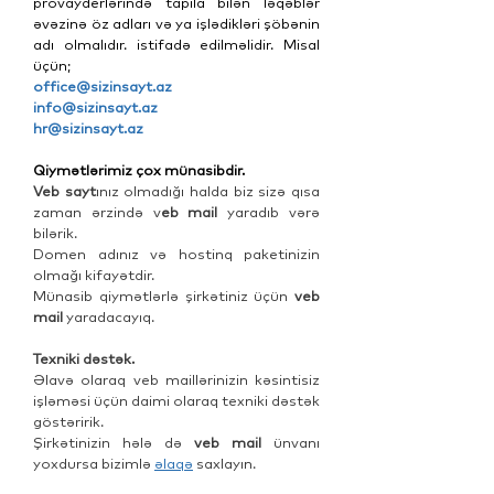
provayderlərində tapıla bilən ləqəblər
əvəzinə öz adları və ya işlədikləri şöbənin
adı olmalıdır. istifadə edilməlidir. Misal
üçün;
office@sizinsayt.az
info@sizinsayt.az
hr@sizinsayt.az
Qiymətlərimiz çox münasibdir.
Veb sayt
ınız olmadığı halda biz sizə qısa
zaman ərzində v
eb mail
yaradıb vərə
bilərik.
Domen adınız və hostinq paketinizin
olmağı kifayətdir.
Münasib qiymətlərlə şirkətiniz üçün
veb
mail
yaradacayıq.
Texniki dəstək.
Əlavə olaraq veb maillərinizin kəsintisiz
işləməsi üçün daimi olaraq texniki dəstək
göstəririk.
Şirkətinizin hələ də
veb mail
ünvanı
yoxdursa bizimlə
əlaqə
saxlayın.