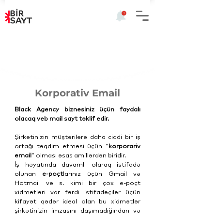
Korporativ Email
Black Agency biznesiniz üçün faydalı
olacaq veb mail sayt təklif edir.
Şirkətinizin müştərilərə daha ciddi bir iş
ortağı təqdim etməsi üçün “
korporariv
email
” olması əsas amillərdən biridir.
İş həyatında davamlı olaraq istifadə
olunan
e-poçt
larınız üçün Gmail və
Hotmail və s. kimi bir çox e-poçt
xidmətləri var fərdi istifadəçilər üçün
kifayət qədər ideal olan bu xidmətlər
şirkətinizin imzasını daşımadığından və