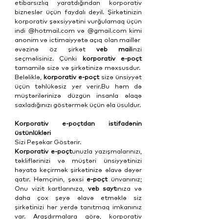
etibarsızlıq yaratdığından korporativ
bizneslər üçün faydalı deyil. Şirkətinizin
korporativ şəxsiyyətini vurğulamaq üçün
indi @hotmail.com və @gmail.com kimi
anonim və ictimaiyyətə açıq olan maillər
əvəzinə öz şirkət
veb mail
inzi
seçməlisiniz. Çünki
korporativ e-poçt
tamamilə sizə və şirkətinizə məxsusdur.
Beləliklə,
korporativ e-poçt
sizə ünsiyyət
üçün təhlükəsiz yer verir.Bu həm də
müştərilərinizə düzgün insanla əlaqə
saxladığınızı göstərmək üçün əla üsuldur.
Korporativ e-poçtdan istifadənin
üstünlükləri
Sizi Peşəkar Göstərir.
Korporativ e-poçt
unuzla yazışmalarınızı,
təkliflərinizi və müştəri ünsiyyətinizi
həyata keçirmək şirkətinizə əlavə dəyər
qatır. Həmçinin, şəxsi
e-poçt
ünvanınız;
Onu vizit kartlarınıza,
veb sayt
ınıza və
daha çox şeyə əlavə etməklə siz
şirkətinizi hər yerdə tanıtmaq imkanınız
var. Araşdırmalara görə, korporativ