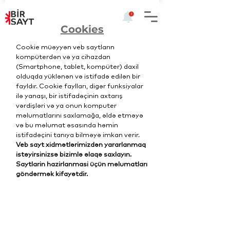
Cookies
Cookie müəyyən veb saytların
kompüterdən və ya cihazdan
(Smartphone, tablet, kompüter) daxil
olduqda yüklənən və istifadə edilən bir
fayldır. Cookie faylları, digər funksiyalar
ilə yanaşı, bir istifadəçinin axtarış
vərdişləri və ya onun komputer
məlumatlarını saxlamağa, əldə etməyə
və bu məlumat əsasında həmin
istifadəçini tanıya bilməyə imkan verir.
Veb sayt xidmətlərimizdən yararlanmaq
istəyirsinizsə bizimlə əlaqə saxlayın.
Saytlarin hazirlanmasi üçün məlumatları
göndərmək kifayətdir.