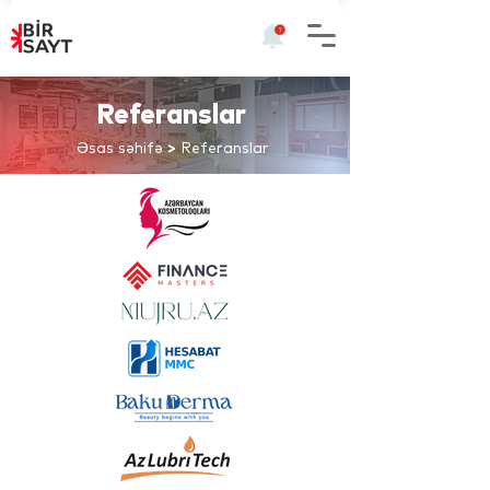
Referanslar
Əsas səhifə
>
Referanslar