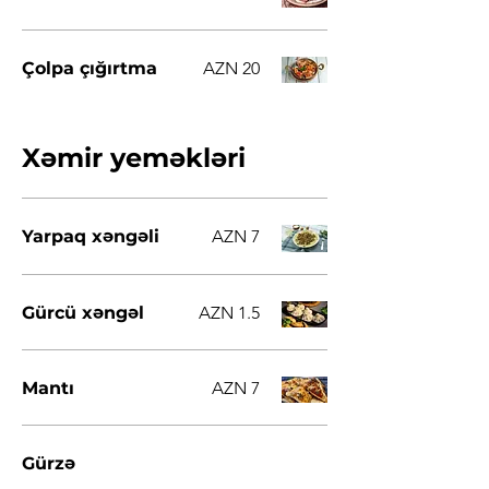
Çolpa çığırtma
AZN 20
Xəmir yeməkləri
Yarpaq xəngəli
AZN 7
Gürcü xəngəl
AZN 1.5
Mantı
AZN 7
Gürzə