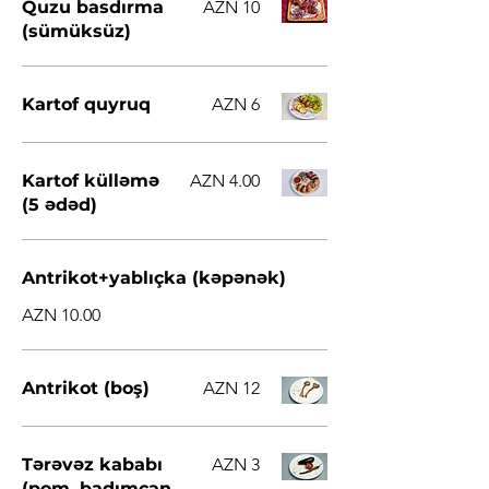
Quzu basdırma
AZN 10
(sümüksüz)
Kartof quyruq
AZN 6
Kartof külləmə
AZN 4.00
(5 ədəd)
Antrikot+yablıçka (kəpənək)
AZN 10.00
Antrikot (boş)
AZN 12
Tərəvəz kababı
AZN 3
(pom, badımcan,