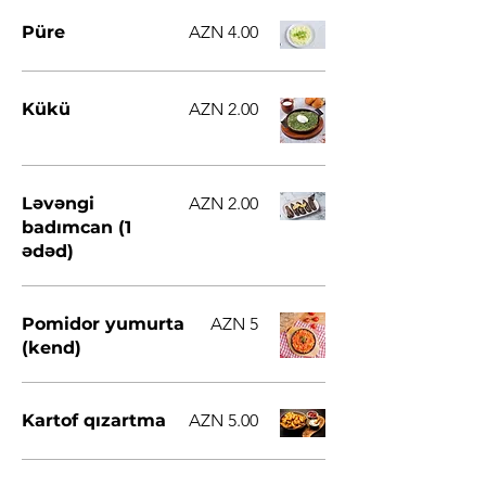
Püre
AZN 4.00
Kükü
AZN 2.00
Ləvəngi
AZN 2.00
badımcan (1
ədəd)
Pomidor yumurta
AZN 5
(kend)
Kartof qızartma
AZN 5.00