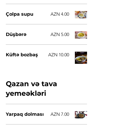
Çolpa supu
AZN 4.00
Düşbərə
AZN 5.00
Küftə bozbaş
AZN 10.00
Qazan və tava
yemeəkləri
Yarpaq dolması
AZN 7.00