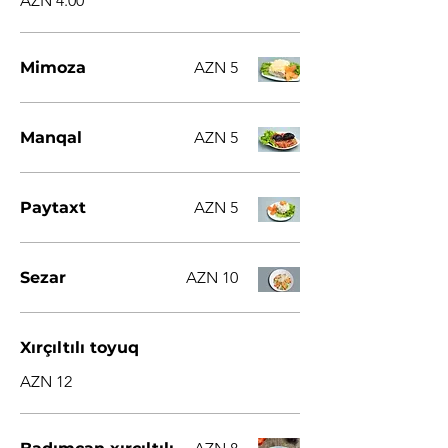
AZN 4.00
Mimoza
AZN 5
Manqal
AZN 5
Paytaxt
AZN 5
Sezar
AZN 10
Xırçıltılı toyuq
AZN 12