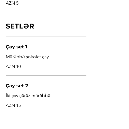
AZN 5
SETLƏR
Çay set 1
Mürəbbə şokolat çay
AZN 10
Çay set 2
İki çay çərəz mürəbbə
AZN 15
Çay set 3