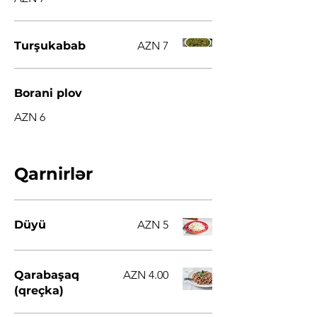
Turşukabab
AZN 7
Borani plov
AZN 6
Qarnirlər
Düyü
AZN 5
Qarabaşaq
AZN 4.00
(qreçka)