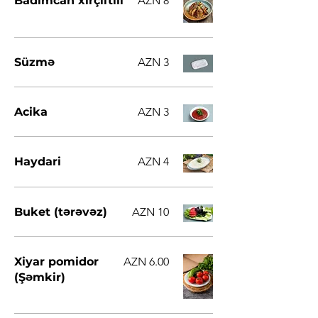
Badımcan xırçıltılı
AZN 8
Süzmə
AZN 3
Acika
AZN 3
Haydari
AZN 4
Buket (tərəvəz)
AZN 10
Xiyar pomidor
AZN 6.00
(Şəmkir)