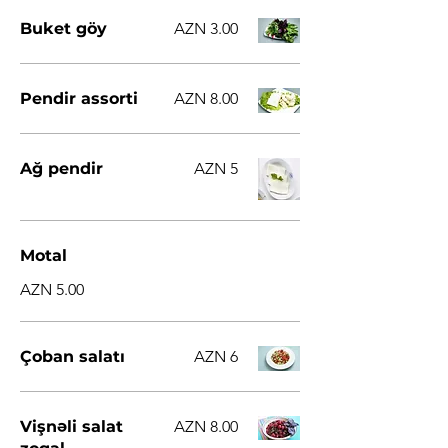
Buket göy
AZN 3.00
Pendir assorti
AZN 8.00
Ağ pendir
AZN 5
Motal
AZN 5.00
Çoban salatı
AZN 6
Vişnəli salat
AZN 8.00