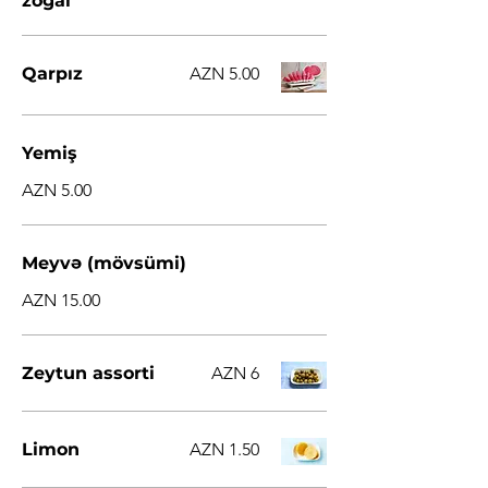
zogal
Qarpız
AZN 5.00
Yemiş
AZN 5.00
Meyvə (mövsümi)
AZN 15.00
Zeytun assorti
AZN 6
Limon
AZN 1.50