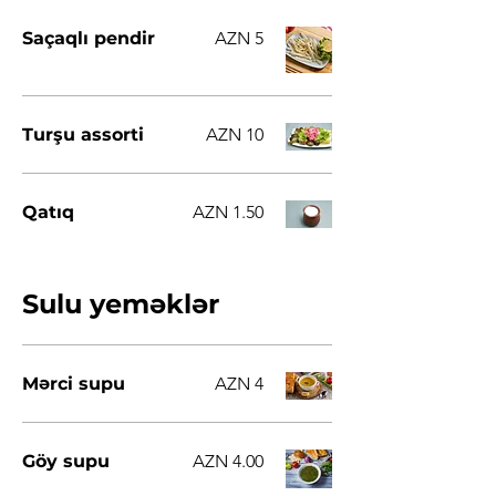
Saçaqlı pendir
AZN 5
Turşu assorti
AZN 10
Qatıq
AZN 1.50
Sulu yeməklər
Mərci supu
AZN 4
Göy supu
AZN 4.00