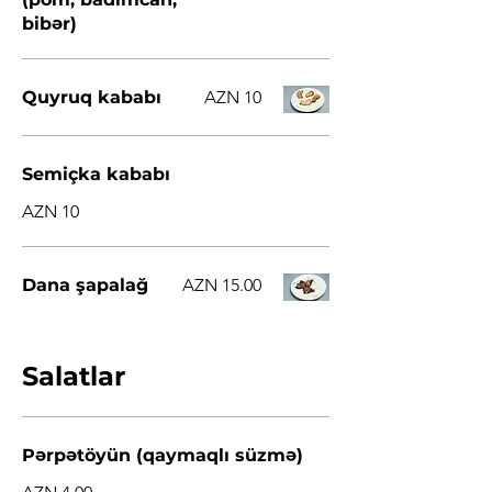
bibər)
Quyruq kababı
AZN 10
Semiçka kababı
AZN 10
Dana şapalağ
AZN 15.00
Salatlar
Pərpətöyün (qaymaqlı süzmə)