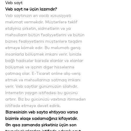
Veb sayt
Veb sayt nə üçün lazımdır?
Veb saytınızın ən vacib xüsusiyyəti 
məlumat verməkdir. Müştərilərə təklif 
etdiyiniz şirkətin, xidmətlərin və ya 
məhsulların bütün fəaliyyətlərini və bütün 
biznes fəaliyyətlərini müştərilərə təqdim 
etməyə kömək edir. Bu məlumatı geniş 
insanlarla bölüşmək imkanı verir. İşinizlə 
bağlı hadisələr barədə elanlar və elanlar 
bölüşmək və işçinin digər hissələrinə 
çatmaq olar. E-Ticarət online alış-veriş 
etmək və məhsullarınızı satmaq imkanı 
verir. Veb saytlar günümüzün silahıdır. 
İnternetin yaygın istifadəsi bu gücünü 
artırır. Biz bu gücünüzü vaxtınızı itirmədən 
istifadə etməyə dəvət edirik.
Biznesinizin veb sayta ehtiyyacı varsa 
bizimlə əlaqə saxlamağınız kifayətdir.
Ən qısa zamanda şirkətiniz üçün son 