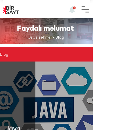
Faydalı məlumat
Əsas səhifə
>
Blog
Blog
Java