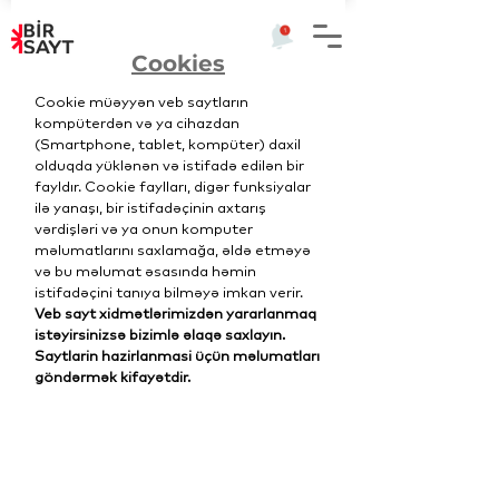
Cookies
Cookie müəyyən veb saytların
kompüterdən və ya cihazdan
(Smartphone, tablet, kompüter) daxil
olduqda yüklənən və istifadə edilən bir
fayldır. Cookie faylları, digər funksiyalar
ilə yanaşı, bir istifadəçinin axtarış
vərdişləri və ya onun komputer
məlumatlarını saxlamağa, əldə etməyə
və bu məlumat əsasında həmin
istifadəçini tanıya bilməyə imkan verir.
Veb sayt xidmətlərimizdən yararlanmaq
istəyirsinizsə bizimlə əlaqə saxlayın.
Saytlarin hazirlanmasi üçün məlumatları
göndərmək kifayətdir.