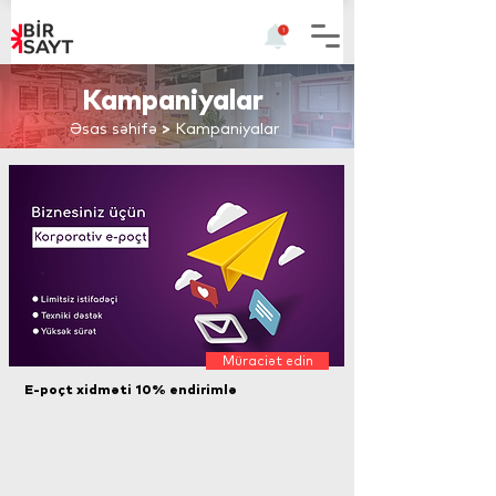
Kampaniyalar
Əsas səhifə
>
Kampaniyalar
Müraciət edin
E-poçt xidməti 10% endirimlə