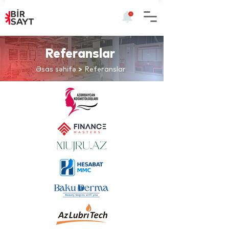
Referanslar
Əsas səhifə
>
Referanslar