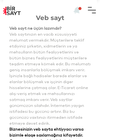
Veb sayt
Veb sayt nə üçün lazımdır?
Veb saytınızın ən vacib xüsusiyyəti
məlumat verməkdir. Müştərilərə təklif
etdiyiniz şirkətin, xidmətlərin və ya
məhsulların bütün fəaliyyətlərini və
bütün biznes fəaliyyətlərini müştərilərə
təqdim etməyə kömək edir. Bu məlumatı
geniş insanlarla bölüşmək imkanı verir.
İşinizlə bağlı hadisələr barədə elanlar və
elanlar bölüşmək və işçinin digər
hissələrinə çatmaq olar. E-Ticarət online
alış-veriş etmək və məhsullarınızı
satmaq imkanı verir. Veb saytlar
günümüzün silahıdır. İnternetin yaygın
istifadəsi bu gücünü artırır. Biz bu
gücünüzü vaxtınızı itirmədən istifadə
etməyə dəvət edirik.
Biznesinizin veb sayta ehtiyyacı varsa
bizimlə əlaqə saxlamağınız kifayətdir.